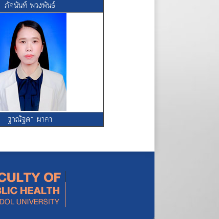
ภัคนันท์ พวงพันธ์
ฐาณัฐดา ผาคา