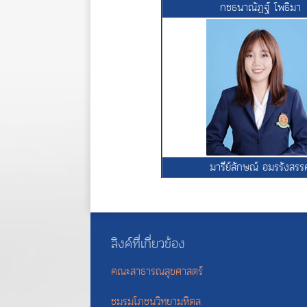
กชธนาณัฏฐ์ โพธิมา
มารีย์ลักษณ์ อมรรังสรรค
ลิงค์ที่เกี่ยวข้อง
คณะสาธารณสุขศาสตร์
ชมรมโภชนวิทยามหิดล