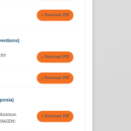
↓ Download PDF
ventions)
lth
↓ Download PDF
↓ Download PDF
posia)
utrition
↓ Download PDF
 (NASEM)