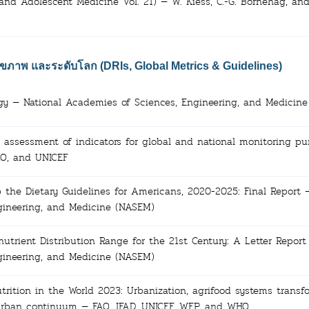
 and Adolescent Medicine Vol. 21) — W. Kiess, C.-G. Bornehag, and
ภาพ และระดับโลก (DRIs, Global Metrics & Guidelines)
ergy — National Academies of Sciences, Engineering, and Medicin
ty assessment of indicators for global and national monitoring p
AO, and UNICEF
p the Dietary Guidelines for Americans, 2020-2025: Final Report 
gineering, and Medicine (NASEM)
utrient Distribution Range for the 21st Century: A Letter Report
gineering, and Medicine (NASEM)
trition in the World 2023: Urbanization, agrifood systems transf
-urban continuum — FAO, IFAD, UNICEF, WFP, and WHO