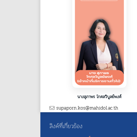
นางสุภาพร โกศลวิบูลย์พงศ์
supaporn.kos@mahidol.ac.th
ลิงค์ที่เกี่ยวข้อง