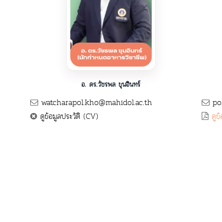
อ. ดร.วัชรพล ขุนอินทร์
watcharapol.kho@mahidol.ac.th
por
ดูข้อมูลประวัติ (CV)
ดูข้