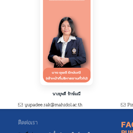
นางยุพดี รักษ์มณี
yupadee.rak@mahidol.ac.th
Pim
ติดต่อเรา