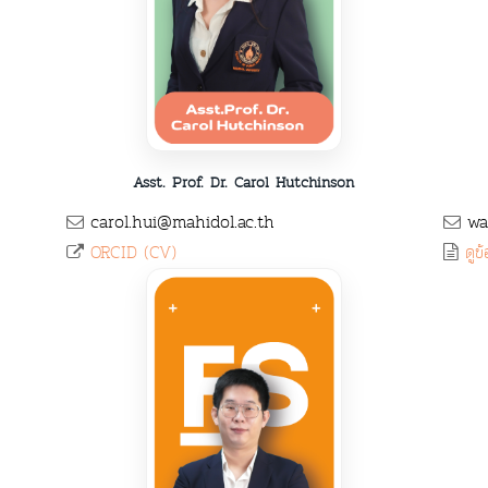
Asst. Prof. Dr. Carol Hutchinson
carol.hui@mahidol.ac.th
was
ORCID (CV)
ดูข้