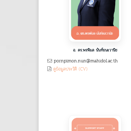
อ. ดร.พรพิมล นันท์ธนะวานิช
pornpimon.nun@mahidol.ac.th
ดูข้อมูลประวัติ (CV)