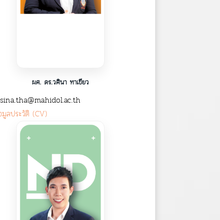
ผศ. ดร.วศินา ทาเขียว
ina.tha@mahidol.ac.th
อมูลประวัติ (CV)