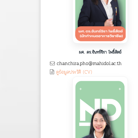
ผศ. ดร.จันทร์จิรา โพธิ์สัตย์
chanchira.pho@mahidol.ac.th
ดูข้อมูลประวัติ (CV)