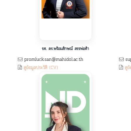
รศ. ดร.พร้อมลักษณ์ สรรพ่อค้า
promluck.san@mahidol.ac.th
sup
ดูข้อมูลประวัติ (CV)
ดูข้