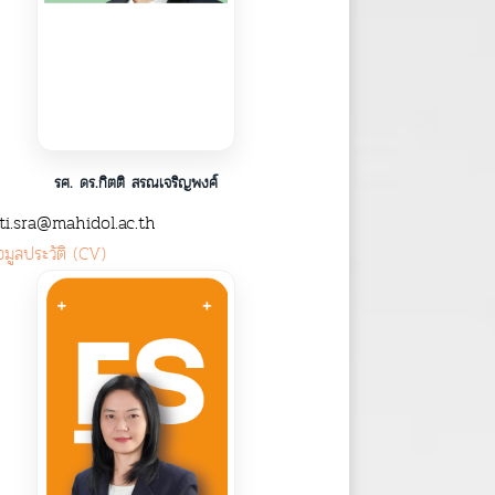
รศ. ดร.กิตติ สรณเจริญพงศ์
ti.sra@mahidol.ac.th
อมูลประวัติ (CV)