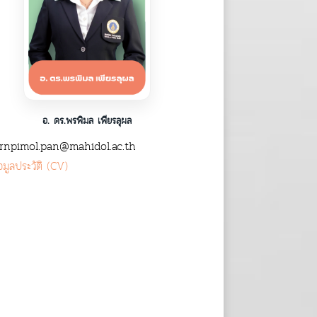
อ. ดร.พรพิมล เพียรลุผล
npimol.pan@mahidol.ac.th
อมูลประวัติ (CV)