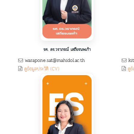
รศ. ดร.วราภรณ์ เสถียรนพเก้า
warapone.sat@mahidol.ac.th
kit
ดูข้อมูลประวัติ (CV)
ดูข้