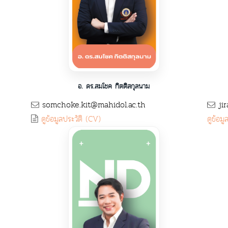
อ. ดร.สมโชค กิตติสกุลนาม
somchoke.kit@mahidol.ac.th
jir
ดูข้อมูลประวัติ (CV)
ดูข้อม