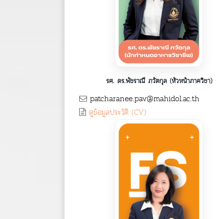
รศ. ดร.พัชราณี ภวัตกุล (หัวหน้าภาควิชา)
patcharanee.pav@mahidol.ac.th
ดูข้อมูลประวัติ (CV)