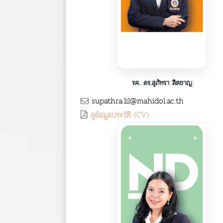
รศ. ดร.สุภัทรา ลิตชาญ
supathra.lil@mahidol.ac.th
ดูข้อมูลประวัติ (CV)