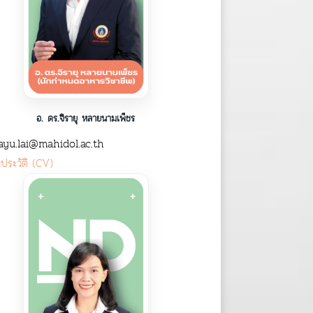
อ. ดร.จิรายุ หลายนามเพ็ชร
ayu.lai@mahidol.ac.th
ูลประวัติ (CV)