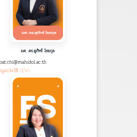
ผศ. ดร.สุภัทร์ ไชยกุล
at.chi@mahidol.ac.th
อมูลประวัติ (CV)