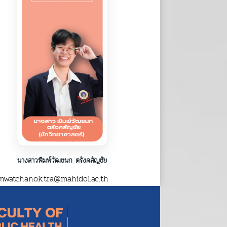
นางสาวพิมพ์วัฒชนก ตรังคสัญชัย
watchanok.tra@mahidol.ac.th