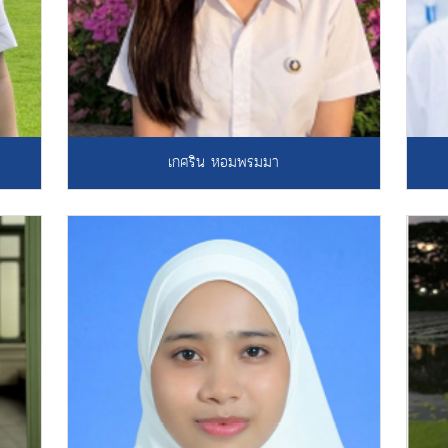
เกศริน หอมพรมมา