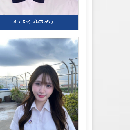
ภัทรานิษฐ์ หวังศิริเจริญ