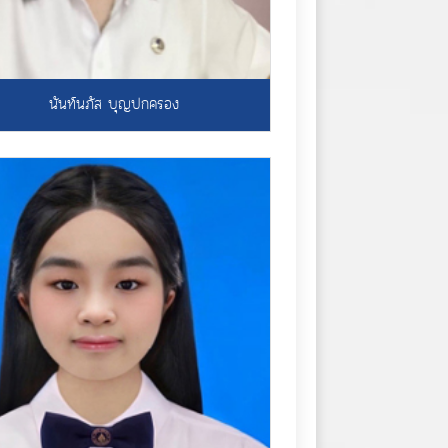
นันท์นภัส บุญปกครอง