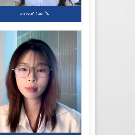
ศุภารมย์ โสตาวัน