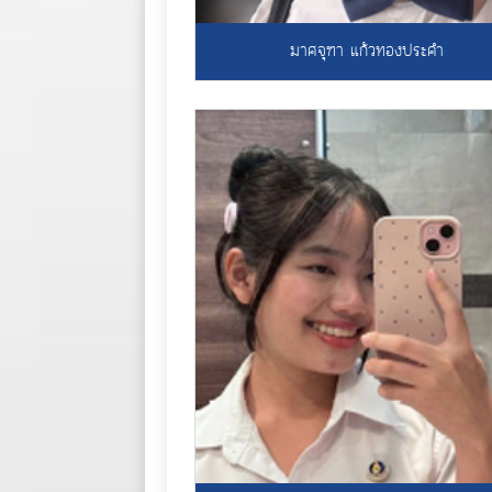
มาศจุฑา แก้วทองประคำ