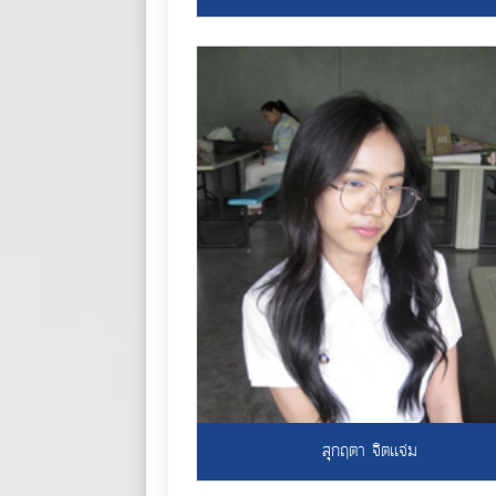
สุกฤตา จิตเเจ่ม