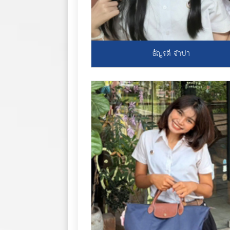
ธัญรดี จำปา