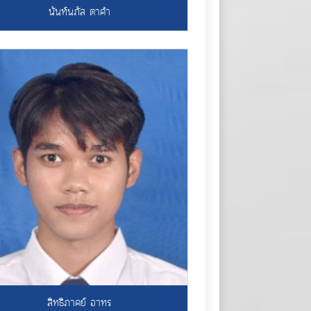
นันท์นภัส ตาคำ
สิทธิภาคย์ อาทร