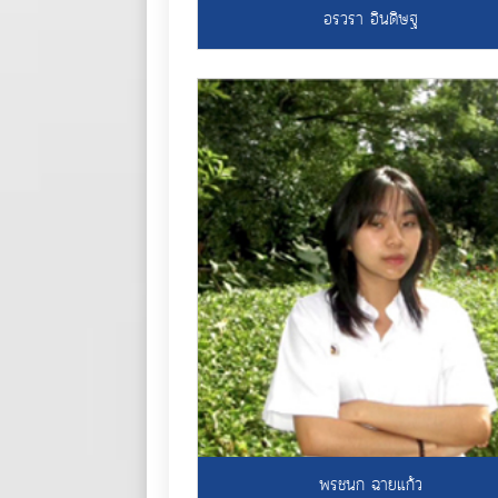
อรวรา อินดิษฐ
พรชนก ฉายแก้ว