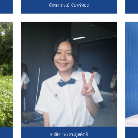
ฉัตรดาภรณ์ จันทร์ทอง
สาธิดา พรตระกูลศักดิ์