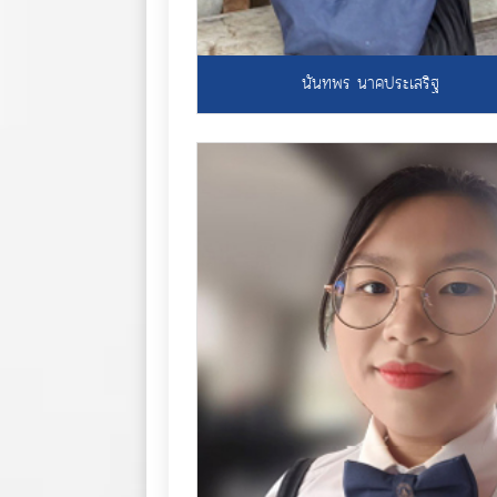
นันทพร นาคประเสริฐ