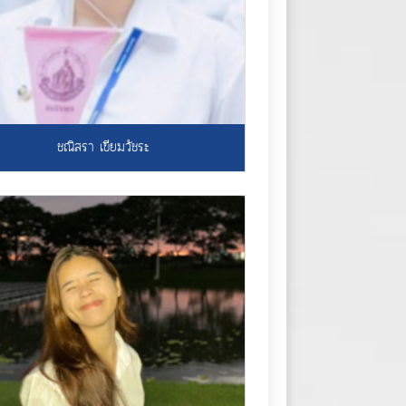
ชณิสรา เขียมวัชระ