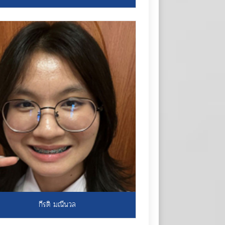
กีรติ มณีนวล