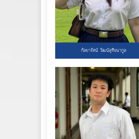
กัลยารัตน์ วัฒน์สุทิธนากูล