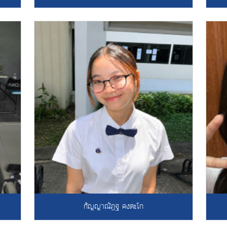
กัญญาณัฏฐ คงตะโก